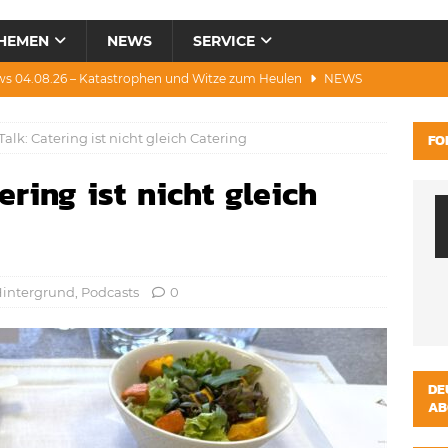
HEMEN
NEWS
SERVICE
ws 04.08.26 – Katastrophen und Witze zum Heulen
NEWS
0.07.26 – Hitze, Brände, Bieter, Rad & Mee(h)r
NEWS
Talk: Catering ist nicht gleich Catering
FO
28.07.26 – Umwelt, Politik, Protest & Warnung
NEWS
ering ist nicht gleich
3.07.26 – Condor, Scooter, Brände, Baustellen
NEWS
s 06.08.26 – Luxus, Cool, Wasser & „Flug”-Hunde
NEWS
intergrund
,
Podcasts
0
DE
AB