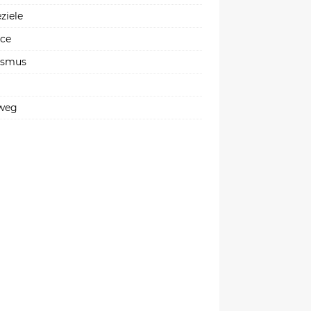
ziele
ice
ismus
weg