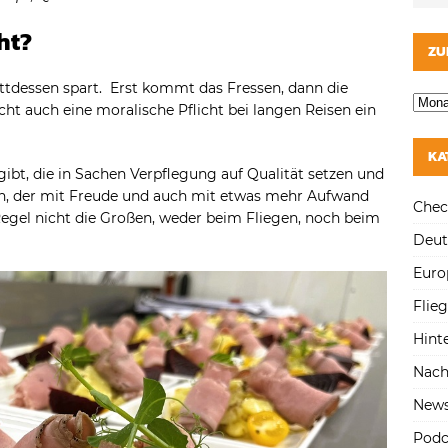
regeln.
ht?
ZU
tattdessen spart. Erst kommt das Fressen, dann die
icht auch eine moralische Pflicht bei langen Reisen ein
KA
gibt, die in Sachen Verpflegung auf Qualität setzen und
n, der mit Freude und auch mit etwas mehr Aufwand
Chec
Regel nicht die Großen, weder beim Fliegen, noch beim
Deut
Euro
Flie
Hint
Nach
New
Podc