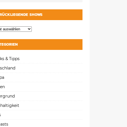
RÜCKLIEGENDE SHOWS
TEGORIEN
ks & Tipps
schland
pa
gen
ergrund
haltigkeit
s
asts