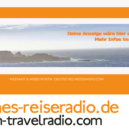
MEDIAKIT & WEBSTATISTIK: DEUTSCHES-REISERADIO.COM