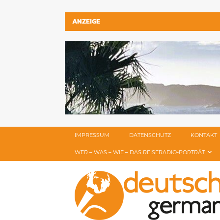
ANZEIGE
IMPRESSUM
DATENSCHUTZ
KONTAKT
WER – WAS – WIE – DAS REISERADIO-PORTRÄT