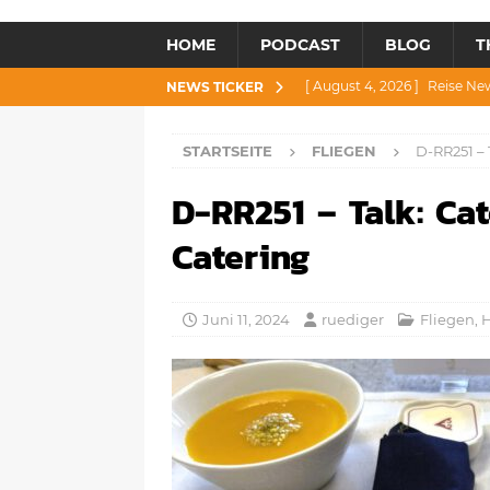
HOME
PODCAST
BLOG
T
[ August 4, 2026 ]
Reise Ne
NEWS TICKER
[ Juli 30, 2026 ]
Reise News 3
STARTSEITE
FLIEGEN
D-RR251 – 
[ Juli 28, 2026 ]
Reise News 
D-RR251 – Talk: Cat
[ Juli 23, 2026 ]
Reise News 2
[ August 6, 2026 ]
Reise New
Catering
Juni 11, 2024
ruediger
Fliegen
,
H