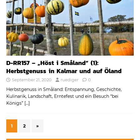
D-RR157 – „Höst i Småland“ (1):
Herbstgenuss in Kalmar und auf Öland
September 21, 2020
ruediger
0
Herbstgenuss in Småland: Entspannung, Geschichte,
Kulinarik, Landschaft, Erntefest und ein Besuch “bei
Königs”
[…]
1
2
»