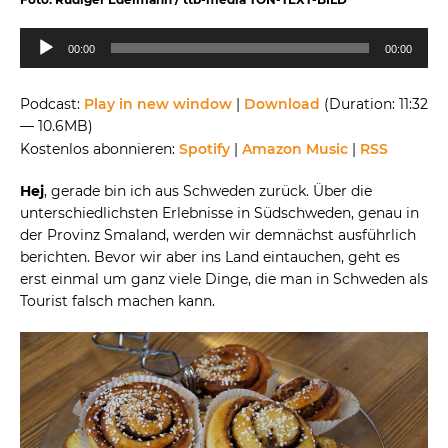
Audio-
00:00
00:00
Player
Podcast:
Play in new window
|
Download
(Duration: 11:32
— 10.6MB)
Kostenlos abonnieren:
Spotify
|
Amazon Music
|
RSS
Hej
, gerade bin ich aus Schweden zurück. Über die
unterschiedlichsten Erlebnisse in Südschweden, genau in
der Provinz Smaland, werden wir demnächst ausführlich
berichten. Bevor wir aber ins Land eintauchen, geht es
erst einmal um ganz viele Dinge, die man in Schweden als
Tourist falsch machen kann.