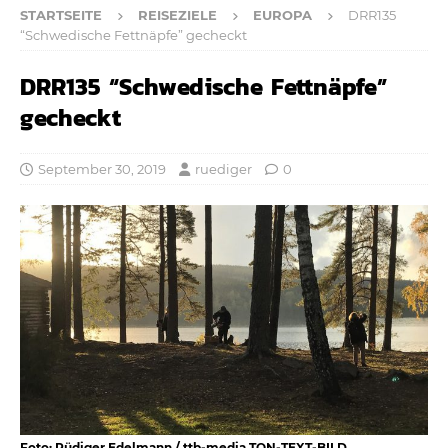
STARTSEITE
REISEZIELE
EUROPA
DRR135
“Schwedische Fettnäpfe” gecheckt
DRR135 “Schwedische Fettnäpfe”
gecheckt
September 30, 2019
ruediger
0
Foto: Rüdiger Edelmann / ttb-media TON-TEXT-BILD