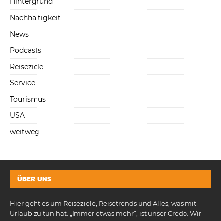
Hintergrund
Nachhaltigkeit
News
Podcasts
Reiseziele
Service
Tourismus
USA
weitweg
ÜBER UNS
Hier geht es um Reiseziele, Reisetrends und Alles, was mit
Urlaub zu tun hat. „Immer etwas mehr“, ist unser Credo. Wir