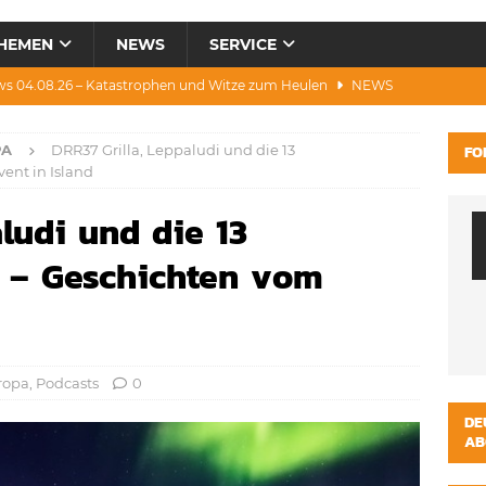
HEMEN
NEWS
SERVICE
ws 04.08.26 – Katastrophen und Witze zum Heulen
NEWS
0.07.26 – Hitze, Brände, Bieter, Rad & Mee(h)r
NEWS
PA
DRR37 Grilla, Leppaludi und die 13
FO
28.07.26 – Umwelt, Politik, Protest & Warnung
NEWS
nt in Island
3.07.26 – Condor, Scooter, Brände, Baustellen
NEWS
ludi und die 13
s 06.08.26 – Luxus, Cool, Wasser & „Flug”-Hunde
NEWS
 – Geschichten vom
ropa
,
Podcasts
0
DE
AB