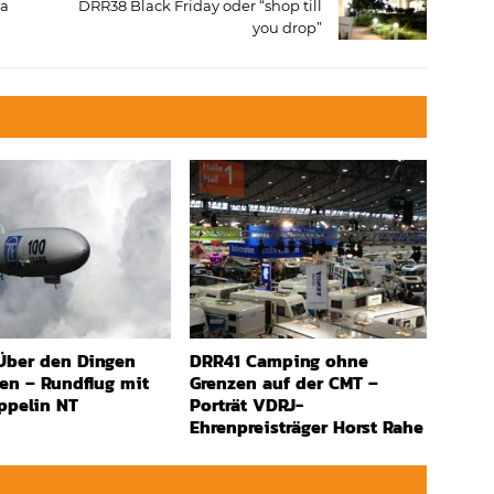
na
DRR38 Black Friday oder “shop till
you drop”
Über den Dingen
DRR41 Camping ohne
n – Rundflug mit
Grenzen auf der CMT –
ppelin NT
Porträt VDRJ-
Ehrenpreisträger Horst Rahe