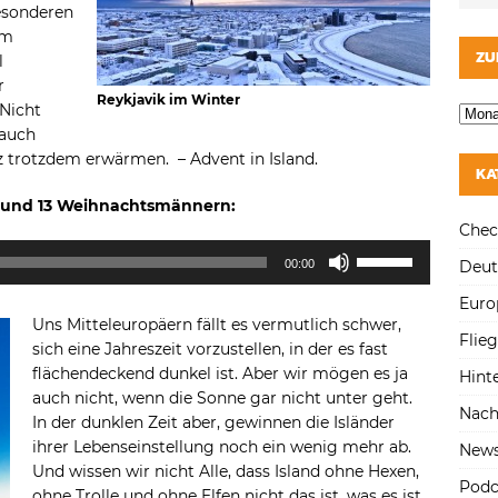
besonderen
im
ZU
l
r
Reykjavik im Winter
 Nicht
 auch
erz trotzdem erwärmen. – Advent in Island.
KA
 und 13 Weihnachtsmännern:
Chec
Pfeiltasten
Deut
00:00
Hoch/Runter
benutzen,
Euro
Uns Mitteleuropäern fällt es vermutlich schwer,
um
Flie
sich eine Jahreszeit vorzustellen, in der es fast
die
flächendeckend dunkel ist. Aber wir mögen es ja
Lautstärke
Hint
auch nicht, wenn die Sonne gar nicht unter geht.
zu
Nach
In der dunklen Zeit aber, gewinnen die Isländer
regeln.
ihrer Lebenseinstellung noch ein wenig mehr ab.
New
Und wissen wir nicht Alle, dass Island ohne Hexen,
Podc
ohne Trolle und ohne Elfen nicht das ist, was es ist.