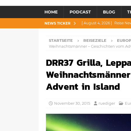
HOME
PODCAST
BLOG
T
[ August 4, 2026 ]
Reise Ne
NEWS TICKER
[ Juli 30, 2026 ]
Reise News 3
STARTSEITE
REISEZIELE
EURO
[ Juli 28, 2026 ]
Reise News 
Weihnachtsmänner – Geschichten vom Adve
[ Juli 23, 2026 ]
Reise News 2
DRR37 Grilla, Leppa
[ August 6, 2026 ]
Reise New
Weihnachtsmänner
Advent in Island
November 30, 2015
ruediger
Eu