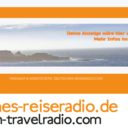
MEDIAKIT & WEBSTATISTIK: DEUTSCHES-REISERADIO.COM