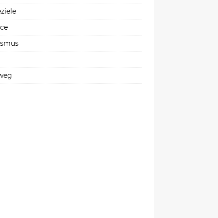
ziele
ice
ismus
weg