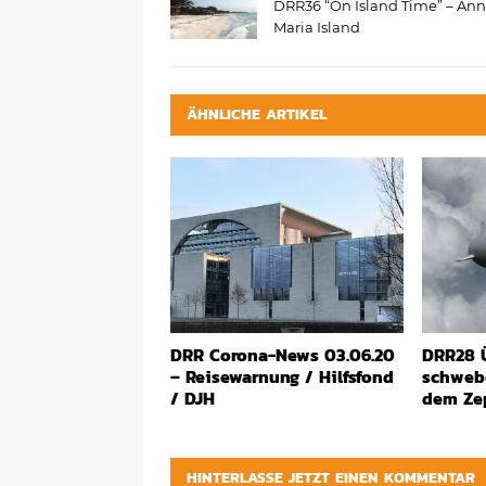
DRR36 “On Island Time” – An
Maria Island
ÄHNLICHE ARTIKEL
DRR Corona-News 03.06.20
DRR28 
– Reisewarnung / Hilfsfond
schwebe
/ DJH
dem Ze
HINTERLASSE JETZT EINEN KOMMENTAR