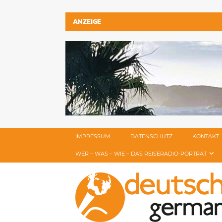
ANZEIGE
IMPRESSUM
DATENSCHUTZ
KONTAKT
WER – WAS – WIE – DAS REISERADIO-PORTRÄT