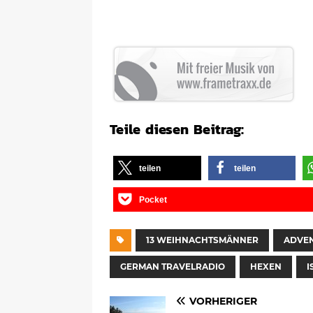
Teile diesen Beitrag:
teilen
teilen
Pocket
13 WEIHNACHTSMÄNNER
ADVE
GERMAN TRAVELRADIO
HEXEN
I
VORHERIGER