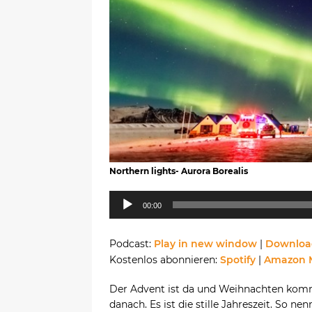
Northern lights- Aurora Borealis
Audio-
00:00
Player
Podcast:
Play in new window
|
Downloa
Kostenlos abonnieren:
Spotify
|
Amazon 
Der Advent ist da und Weihnachten kom
danach. Es ist die stille Jahreszeit. So ne