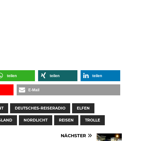
teilen
teilen
teilen
E-Mail
NT
DEUTSCHES-REISERADIO
ELFEN
SLAND
NORDLICHT
REISEN
TROLLE
NÄCHSTER