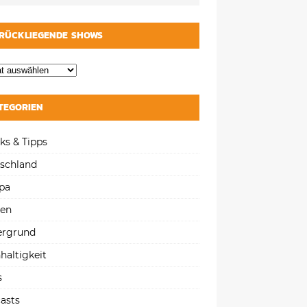
RÜCKLIEGENDE SHOWS
TEGORIEN
ks & Tipps
schland
pa
gen
ergrund
haltigkeit
s
asts