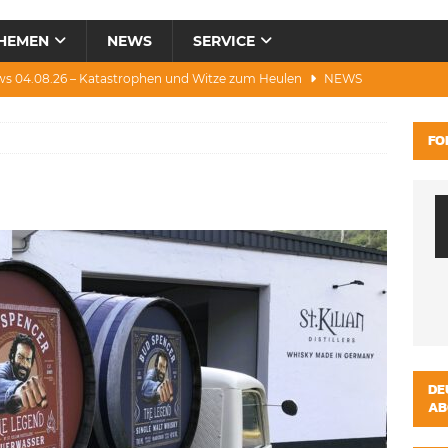
HEMEN
NEWS
SERVICE
ws 04.08.26 – Katastrophen und Witze zum Heulen
NEWS
0.07.26 – Hitze, Brände, Bieter, Rad & Mee(h)r
NEWS
FO
28.07.26 – Umwelt, Politik, Protest & Warnung
NEWS
3.07.26 – Condor, Scooter, Brände, Baustellen
NEWS
s 06.08.26 – Luxus, Cool, Wasser & „Flug”-Hunde
NEWS
DE
AB