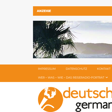
ANZEIGE
IMPRESSUM
DATENSCHUTZ
KONTAKT
WER – WAS – WIE – DAS REISERADIO-PORTRÄT