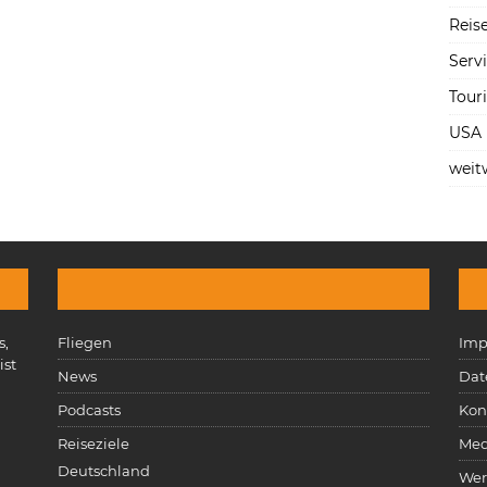
Reise
Serv
Tour
USA
weit
s,
Fliegen
Imp
ist
News
Dat
n
Podcasts
Kon
Reiseziele
Med
Deutschland
Wer