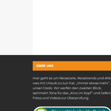
ÜBER UNS
Hier geht es um Reiseziele, Reisetrends und Alle
was mit Urlaub zu tun hat. „Immer etwas mehr“, 
unser Credo. Wir werfen den zweiten Blick,
sammeln Töne für das „Kino im Kopf“ und liefer
Fotos und Videos zur Überprüfung.