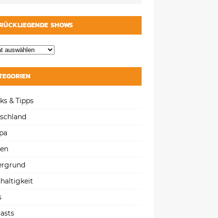
RÜCKLIEGENDE SHOWS
TEGORIEN
ks & Tipps
schland
pa
gen
ergrund
haltigkeit
s
asts