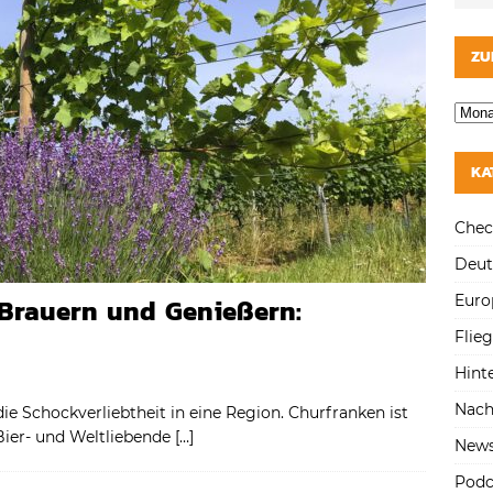
ZU
KA
Chec
Deut
Euro
Brauern und Genießern:
Flie
Hint
Nach
ie Schockverliebtheit in eine Region. Churfranken ist
 Bier- und Weltliebende
[…]
New
Podc