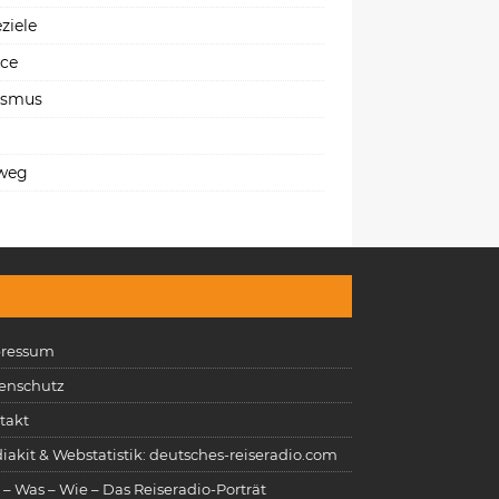
ziele
ice
ismus
weg
ressum
enschutz
takt
iakit & Webstatistik: deutsches-reiseradio.com
 – Was – Wie – Das Reiseradio-Porträt