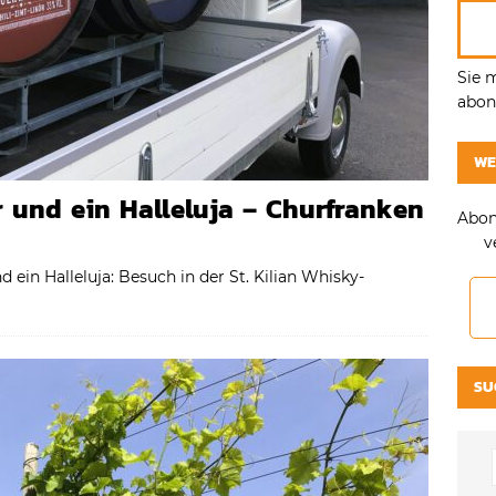
Sie 
abonn
WE
 und ein Halleluja – Churfranken
Abon
v
d ein Halleluja: Besuch in der St. Kilian Whisky-
SU