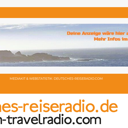
MEDIAKIT & WEBSTATISTIK: DEUTSCHES-REISERADIO.COM