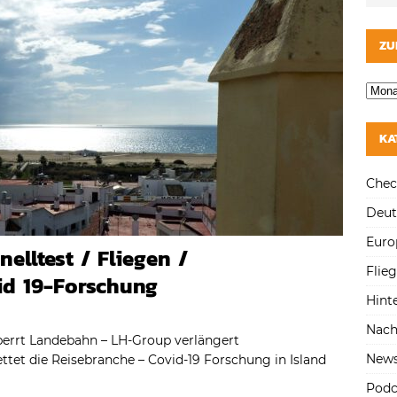
ZU
KA
Chec
Deut
Euro
elltest / Fliegen /
Flie
id 19-Forschung
Hint
Nach
sperrt Landebahn – LH-Group verlängert
New
et die Reisebranche – Covid-19 Forschung in Island
Podc