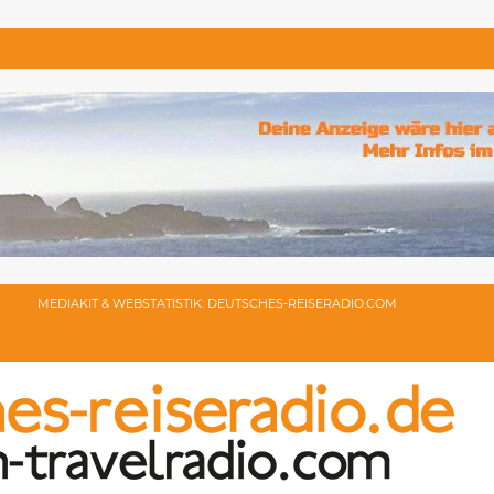
MEDIAKIT & WEBSTATISTIK: DEUTSCHES-REISERADIO.COM