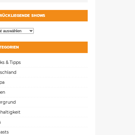
RÜCKLIEGENDE SHOWS
TEGORIEN
ks & Tipps
schland
pa
gen
ergrund
haltigkeit
s
asts