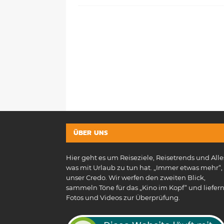
ÜBER UNS
Hier geht es um Reiseziele, Reisetrends und Alle
was mit Urlaub zu tun hat. „Immer etwas mehr“, 
unser Credo. Wir werfen den zweiten Blick,
sammeln Töne für das „Kino im Kopf“ und liefer
Fotos und Videos zur Überprüfung.