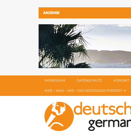
ANZEIGE
IMPRESSUM
DATENSCHUTZ
KONTAKT
WER – WAS – WIE – DAS REISERADIO-PORTRÄT