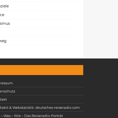
ziele
ice
ismus
weg
ressum
enschutz
takt
iakit & Webstatistik: deutsches-reiseradio.com
 – Was – Wie – Das Reiseradio-Porträt