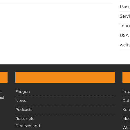
Reise
Serv
Tour
USA
weit
s,
Fliegen
Imp
ist
News
Dat
n
Podcasts
Kon
Reiseziele
Med
Deutschland
Wer