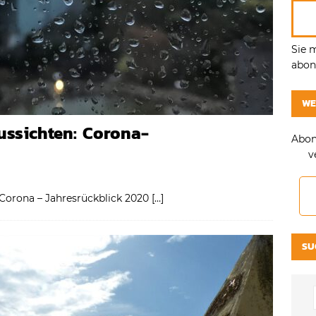
Sie 
abonn
WE
ussichten: Corona-
Abon
v
 Corona – Jahresrückblick 2020
[…]
SU