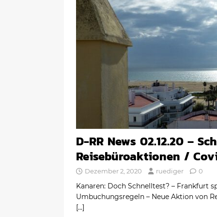
D-RR News 02.12.20 – Schn
Reisebüroaktionen / Cov
Dezember 2, 2020
ruediger
0
Kanaren: Doch Schnelltest? – Frankfurt 
Umbuchungsregeln – Neue Aktion von Rett
[…]