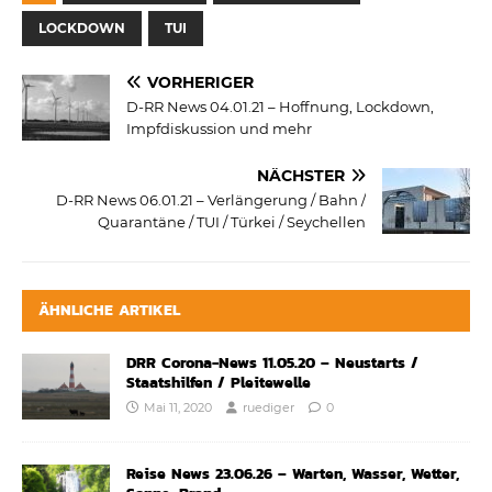
LOCKDOWN
TUI
VORHERIGER
D-RR News 04.01.21 – Hoffnung, Lockdown,
Impfdiskussion und mehr
NÄCHSTER
D-RR News 06.01.21 – Verlängerung / Bahn /
Quarantäne / TUI / Türkei / Seychellen
ÄHNLICHE ARTIKEL
DRR Corona-News 11.05.20 – Neustarts /
Staatshilfen / Pleitewelle
Mai 11, 2020
ruediger
0
Reise News 23.06.26 – Warten, Wasser, Wetter,