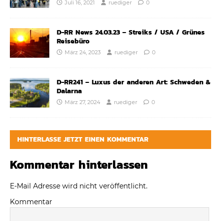
Juli 16, 2021
ruediger
0
D-RR News 24.03.23 – Streiks / USA / Grünes
Reisebüro
März 24, 2023
ruediger
0
D-RR241 – Luxus der anderen Art: Schweden &
Dalarna
März 27, 2024
ruediger
0
HINTERLASSE JETZT EINEN KOMMENTAR
Kommentar hinterlassen
E-Mail Adresse wird nicht veröffentlicht.
Kommentar