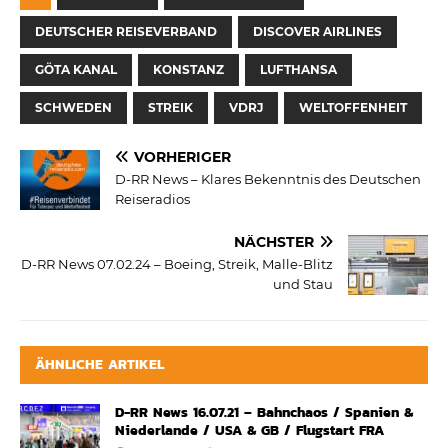
DEUTSCHER REISEVERBAND
DISCOVER AIRLINES
GÖTA KANAL
KONSTANZ
LUFTHANSA
SCHWEDEN
STREIK
VDRJ
WELTOFFENHEIT
VORHERIGER
D-RR News – Klares Bekenntnis des Deutschen
Reiseradios
NÄCHSTER
D-RR News 07.02.24 – Boeing, Streik, Malle-Blitz
und Stau
ÄHNLICHE ARTIKEL
D-RR News 16.07.21 – Bahnchaos / Spanien &
Niederlande / USA & GB / Flugstart FRA