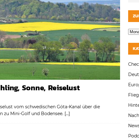
ZU
KA
Chec
Deut
Euro
hling, Sonne, Reiselust
Flie
Hint
iselust vom schwedischen Göta-Kanal über die
in zu Mini-Golf und Bodensee.
[…]
Nach
New
Podc