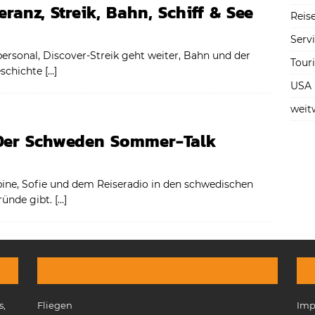
ranz, Streik, Bahn, Schiff & See
Reise
Serv
rsonal, Discover-Streik geht weiter, Bahn und der
Tour
eschichte
[…]
USA
weit
 Der Schweden Sommer-Talk
bine, Sofie und dem Reiseradio in den schwedischen
ründe gibt.
[…]
s,
Fliegen
Imp