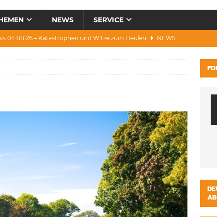
HEMEN
NEWS
SERVICE
ws 04.08.26 – Katastrophen und Witze zum Heulen
NEWS
0.07.26 – Hitze, Brände, Bieter, Rad & Mee(h)r
NEWS
FO
28.07.26 – Umwelt, Politik, Protest & Warnung
NEWS
3.07.26 – Condor, Scooter, Brände, Baustellen
NEWS
s 06.08.26 – Luxus, Cool, Wasser & „Flug”-Hunde
NEWS
DE
AB