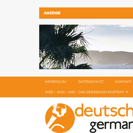
ANZEIGE
IMPRESSUM
DATENSCHUTZ
KONTAKT
WER – WAS – WIE – DAS REISERADIO-PORTRÄT