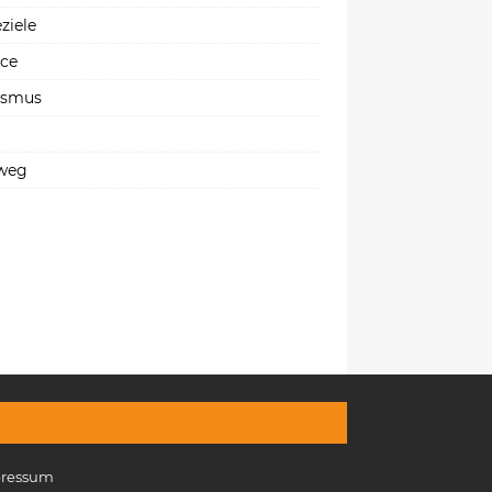
ziele
ice
ismus
weg
ressum