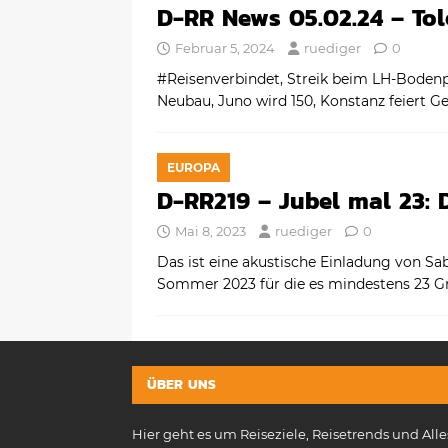
D-RR News 05.02.24 – Tole
Februar 5, 2024
ruediger
0
#Reisenverbindet, Streik beim LH-Bodenpe
Neubau, Juno wird 150, Konstanz feiert G
EUROPA
D-RR219 – Jubel mal 23:
Mai 8, 2023
ruediger
0
Das ist eine akustische Einladung von Sa
Sommer 2023 für die es mindestens 23 G
ÜBER UNS
Hier geht es um Reiseziele, Reisetrends und Alle