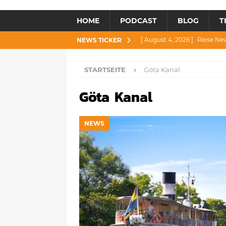
HOME
PODCAST
BLOG
T
[ August 4, 2026 ]
Reise Ne
NEWS TICKER
[ Juli 30, 2026 ]
Reise News 3
STARTSEITE
Göta Kanal
[ Juli 28, 2026 ]
Reise News 
Göta Kanal
[ Juli 23, 2026 ]
Reise News 2
[ August 6, 2026 ]
Reise New
NEWS