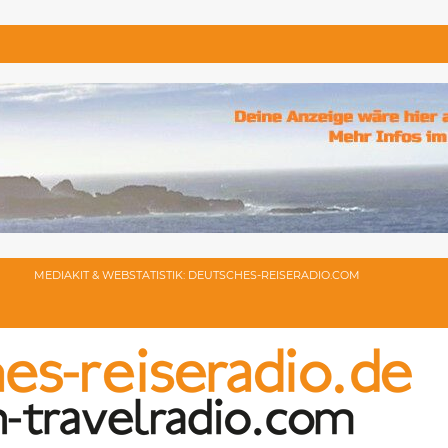
MEDIAKIT & WEBSTATISTIK: DEUTSCHES-REISERADIO.COM