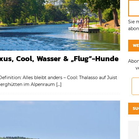
Sie 
abonn
WE
xus, Cool, Wasser & „Flug”-Hunde
Abon
v
inition: Alles bleibt anders – Cool: Thalasso auf Juist
 Berghütten im Alpenraum
[…]
SU