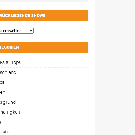
RÜCKLIEGENDE SHOWS
TEGORIEN
ks & Tipps
schland
pa
gen
ergrund
haltigkeit
s
asts