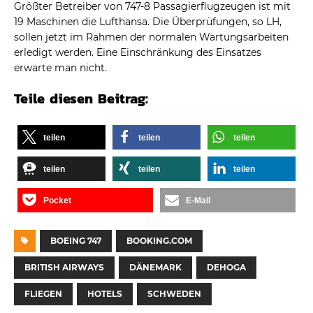
Größter Betreiber von 747-8 Passagierflugzeugen ist mit
19 Maschinen die Lufthansa. Die Überprüfungen, so LH,
sollen jetzt im Rahmen der normalen Wartungsarbeiten
erledigt werden. Eine Einschränkung des Einsatzes
erwarte man nicht.
Teile diesen Beitrag:
teilen
teilen
teilen
teilen
teilen
teilen
Pocket
E-Mail
BOEING 747
BOOKING.COM
BRITISH AIRWAYS
DÄNEMARK
DEHOGA
FLIEGEN
HOTELS
SCHWEDEN