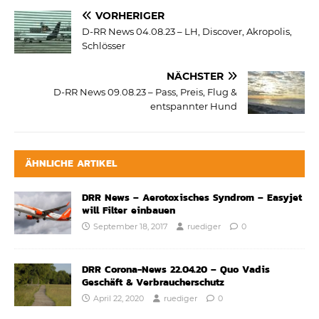
VORHERIGER
D-RR News 04.08.23 – LH, Discover, Akropolis,
Schlösser
NÄCHSTER
D-RR News 09.08.23 – Pass, Preis, Flug &
entspannter Hund
ÄHNLICHE ARTIKEL
DRR News – Aerotoxisches Syndrom – Easyjet
will Filter einbauen
September 18, 2017
ruediger
0
DRR Corona-News 22.04.20 – Quo Vadis
Geschäft & Verbraucherschutz
April 22, 2020
ruediger
0