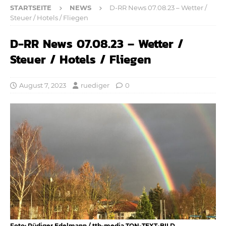
STARTSEITE
NEWS
D-RR News 07.08.23 – Wetter /
Steuer / Hotels / Fliegen
D-RR News 07.08.23 – Wetter /
Steuer / Hotels / Fliegen
August 7, 2023
ruediger
0
Foto: Rüdiger Edelmann / ttb-media TON-TEXT-BILD