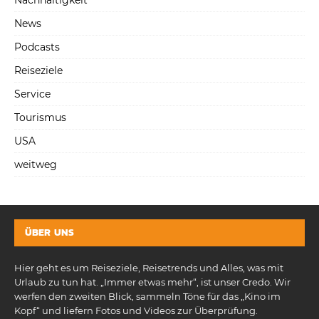
Nachhaltigkeit
News
Podcasts
Reiseziele
Service
Tourismus
USA
weitweg
ÜBER UNS
Hier geht es um Reiseziele, Reisetrends und Alles, was mit
Urlaub zu tun hat. „Immer etwas mehr“, ist unser Credo. Wir
werfen den zweiten Blick, sammeln Töne für das „Kino im
Kopf“ und liefern Fotos und Videos zur Überprüfung.