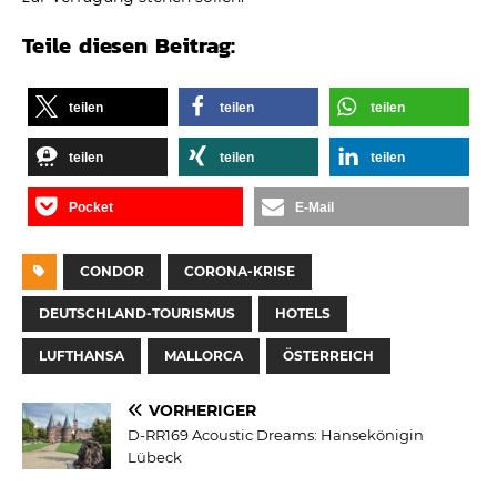
Teile diesen Beitrag:
teilen
teilen
teilen
teilen
teilen
teilen
Pocket
E-Mail
CONDOR
CORONA-KRISE
DEUTSCHLAND-TOURISMUS
HOTELS
LUFTHANSA
MALLORCA
ÖSTERREICH
VORHERIGER
D-RR169 Acoustic Dreams: Hansekönigin
Lübeck