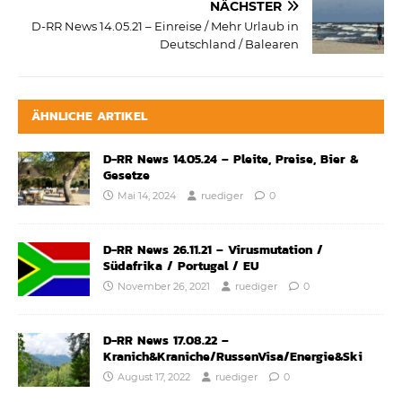
NÄCHSTER
D-RR News 14.05.21 – Einreise / Mehr Urlaub in
Deutschland / Balearen
ÄHNLICHE ARTIKEL
D-RR News 14.05.24 – Pleite, Preise, Bier &
Gesetze
Mai 14, 2024
ruediger
0
D-RR News 26.11.21 – Virusmutation /
Südafrika / Portugal / EU
November 26, 2021
ruediger
0
D-RR News 17.08.22 –
Kranich&Kraniche/RussenVisa/Energie&Ski
August 17, 2022
ruediger
0