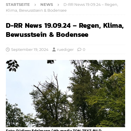
STARTSEITE
NEWS
D-RR News 19.09.24 – Regen,
Klima, Bewusstsein & Bodensee
D-RR News 19.09.24 – Regen, Klima,
Bewusstsein & Bodensee
September 19, 2024
ruediger
0
Foto: Rüdiger Edelmann / ttb-media TON-TEXT-BILD