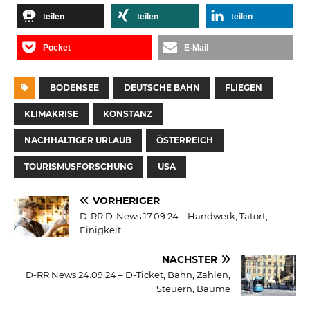
teilen
teilen
teilen
Pocket
E-Mail
BODENSEE
DEUTSCHE BAHN
FLIEGEN
KLIMAKRISE
KONSTANZ
NACHHALTIGER URLAUB
ÖSTERREICH
TOURISMUSFORSCHUNG
USA
VORHERIGER
D-RR D-News 17.09.24 – Handwerk, Tatort,
Einigkeit
NÄCHSTER
D-RR News 24.09.24 – D-Ticket, Bahn, Zahlen,
Steuern, Bäume