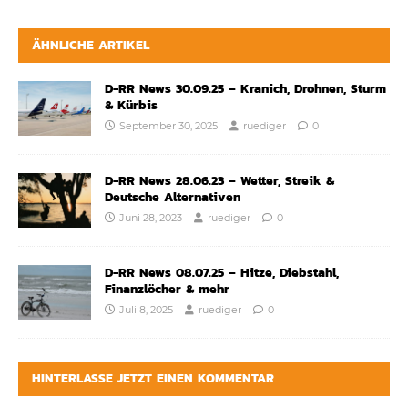
ÄHNLICHE ARTIKEL
D-RR News 30.09.25 – Kranich, Drohnen, Sturm
& Kürbis
September 30, 2025
ruediger
0
D-RR News 28.06.23 – Wetter, Streik &
Deutsche Alternativen
Juni 28, 2023
ruediger
0
D-RR News 08.07.25 – Hitze, Diebstahl,
Finanzlöcher & mehr
Juli 8, 2025
ruediger
0
HINTERLASSE JETZT EINEN KOMMENTAR