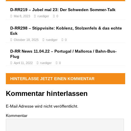
D-RR219 – Jubel mal 23: Der Schweden Sommer-Talk
Mai 8, 2023
ruediger
0
D-RR298 – Stippvisite: Koblenz, Stolzenfels & das echte
Eck
Oktober 18, 2025
ruediger
0
D-RR News 11.04.22 – Portugal / Mallorca / Bahn-Bus-
Flug
April 11, 2022
ruediger
0
HINTERLASSE JETZT EINEN KOMMENTAR
Kommentar hinterlassen
E-Mail Adresse wird nicht veröffentlicht.
Kommentar