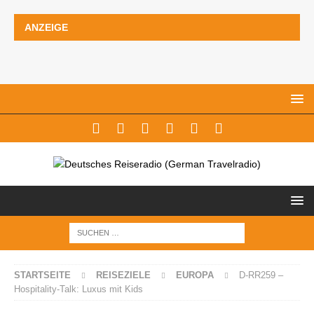
ANZEIGE
STARTSEITE
REISEZIELE
EUROPA
D-RR259 –
Hospitality-Talk: Luxus mit Kids