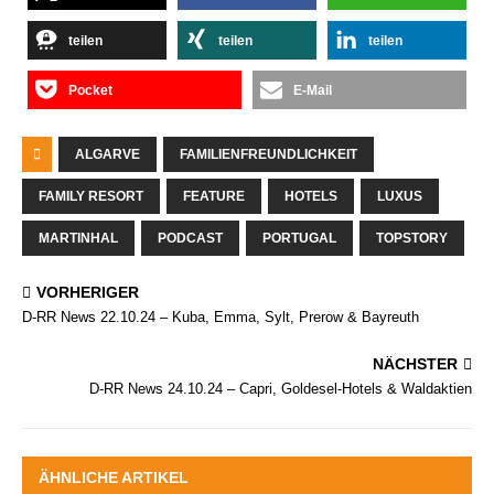
teilen
teilen
teilen
Pocket
E-Mail
ALGARVE
FAMILIENFREUNDLICHKEIT
FAMILY RESORT
FEATURE
HOTELS
LUXUS
MARTINHAL
PODCAST
PORTUGAL
TOPSTORY
VORHERIGER
D-RR News 22.10.24 – Kuba, Emma, Sylt, Prerow & Bayreuth
NÄCHSTER
D-RR News 24.10.24 – Capri, Goldesel-Hotels & Waldaktien
ÄHNLICHE ARTIKEL