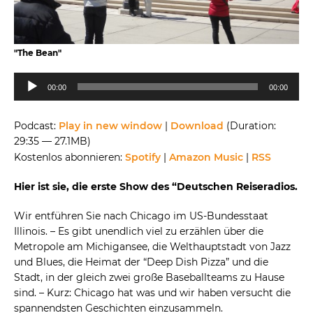
"The Bean"
Audio-
00:00
00:00
Player
Podcast:
Play in new window
|
Download
(Duration:
29:35 — 27.1MB)
Kostenlos abonnieren:
Spotify
|
Amazon Music
|
RSS
Hier ist sie, die erste Show des “Deutschen Reiseradios.
Wir entführen Sie nach Chicago im US-Bundesstaat
Illinois. – Es gibt unendlich viel zu erzählen über die
Metropole am Michigansee, die Welthauptstadt von Jazz
und Blues, die Heimat der “Deep Dish Pizza” und die
Stadt, in der gleich zwei große Baseballteams zu Hause
sind. – Kurz: Chicago hat was und wir haben versucht die
spannendsten Geschichten einzusammeln.