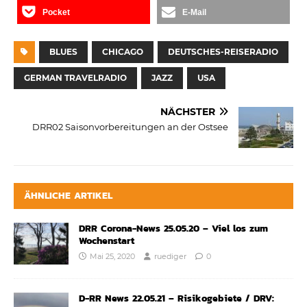
Pocket
E-Mail
BLUES
CHICAGO
DEUTSCHES-REISERADIO
GERMAN TRAVELRADIO
JAZZ
USA
NÄCHSTER
DRR02 Saisonvorbereitungen an der Ostsee
ÄHNLICHE ARTIKEL
DRR Corona-News 25.05.20 – Viel los zum
Wochenstart
Mai 25, 2020
ruediger
0
D-RR News 22.05.21 – Risikogebiete / DRV: