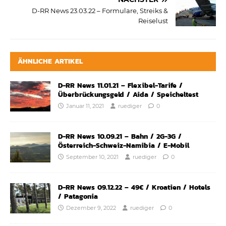
D-RR News 23.03.22 – Formulare, Streiks &
Reiselust
ÄHNLICHE ARTIKEL
D-RR News 11.01.21 – Flexibel-Tarife /
Überbrückungsgeld / Aida / Speicheltest
Januar 11, 2021
ruediger
0
D-RR News 10.09.21 – Bahn / 2G-3G /
Österreich-Schweiz-Namibia / E-Mobil
September 10, 2021
ruediger
0
D-RR News 09.12.22 – 49€ / Kroatien / Hotels
/ Patagonia
Dezember 9, 2022
ruediger
0