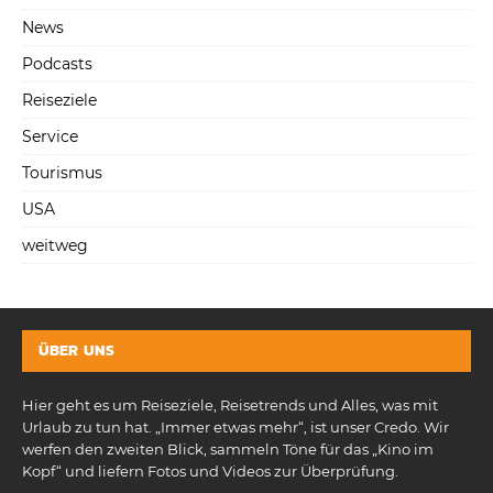
News
Podcasts
Reiseziele
Service
Tourismus
USA
weitweg
ÜBER UNS
Hier geht es um Reiseziele, Reisetrends und Alles, was mit
Urlaub zu tun hat. „Immer etwas mehr“, ist unser Credo. Wir
werfen den zweiten Blick, sammeln Töne für das „Kino im
Kopf“ und liefern Fotos und Videos zur Überprüfung.