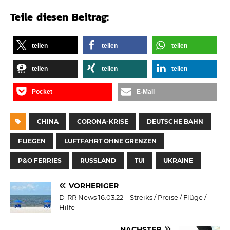
Teile diesen Beitrag:
teilen
teilen
teilen
teilen
teilen
teilen
Pocket
E-Mail
CHINA
CORONA-KRISE
DEUTSCHE BAHN
FLIEGEN
LUFTFAHRT OHNE GRENZEN
P&O FERRIES
RUSSLAND
TUI
UKRAINE
VORHERIGER
D-RR News 16.03.22 – Streiks / Preise / Flüge /
Hilfe
NÄCHSTER