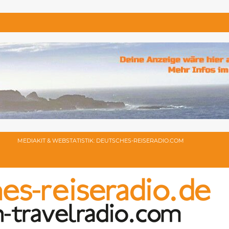
MEDIAKIT & WEBSTATISTIK: DEUTSCHES-REISERADIO.COM