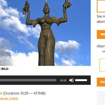
Sie 
abonn
WE
Abon
v
T-BILD
Pfeiltasten
00:00
SU
Hoch/Runter
benutzen,
d
(Duration: 51:29 — 47.1MB)
um
Music
|
RSS
die
Lautstärke