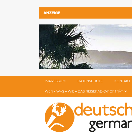
ANZEIGE
IMPRESSUM
DATENSCHUTZ
KONTAKT
WER – WAS – WIE – DAS REISERADIO-PORTRÄT