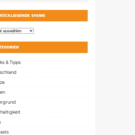
RÜCKLIEGENDE SHOWS
TEGORIEN
ks & Tipps
schland
pa
gen
ergrund
haltigkeit
s
asts