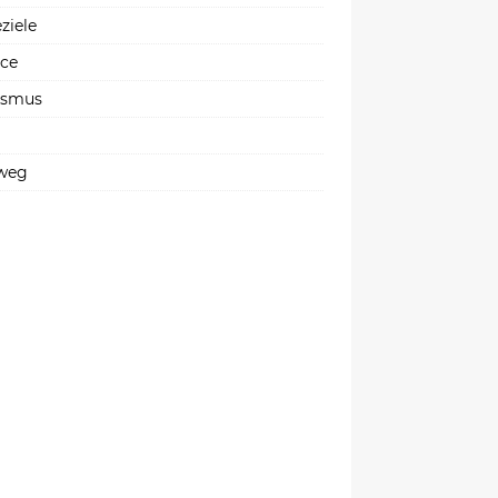
ziele
ice
ismus
weg