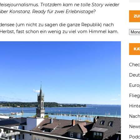
 Reisejournalismus. Trotzdem kam ne tolle Story wieder
zu
über Konstanz. Ready für zwei Erlebnistage?
regeln.
ZU
densee (um nicht zu sagen die ganze Republik) nach
erbst, fast schon ein wenig zu viel vom Himmel kam.
KA
Chec
Deut
Euro
Flie
Hint
Nach
New
Podc