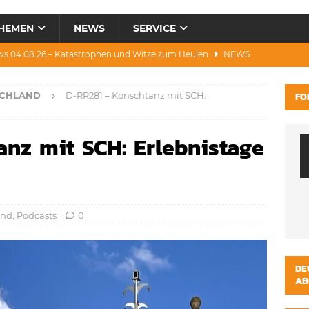
HEMEN
NEWS
SERVICE
ws 04.08.26 – Katastrophen und Witze zum Heulen
NEWS
0.07.26 – Hitze, Brände, Bieter, Rad & Mee(h)r
NEWS
SCHLAND
D-RR281 – Konschtanz mit SCH:
FO
28.07.26 – Umwelt, Politik, Protest & Warnung
NEWS
3.07.26 – Condor, Scooter, Brände, Baustellen
NEWS
nz mit SCH: Erlebnistage
s 06.08.26 – Luxus, Cool, Wasser & „Flug”-Hunde
NEWS
and
,
Podcasts
0
DE
AB