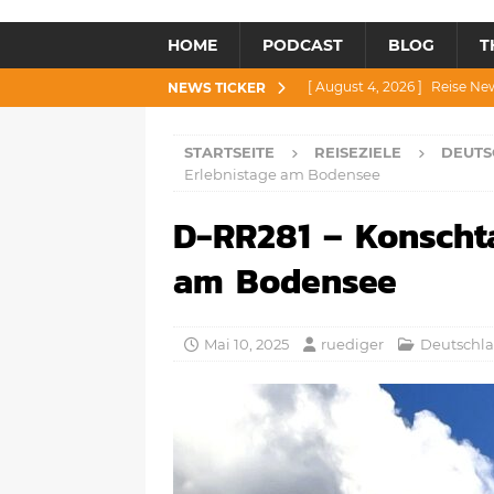
HOME
PODCAST
BLOG
T
[ August 4, 2026 ]
Reise Ne
NEWS TICKER
[ Juli 30, 2026 ]
Reise News 3
STARTSEITE
REISEZIELE
DEUT
[ Juli 28, 2026 ]
Reise News 
Erlebnistage am Bodensee
[ Juli 23, 2026 ]
Reise News 2
D-RR281 – Konschta
[ August 6, 2026 ]
Reise New
am Bodensee
Mai 10, 2025
ruediger
Deutschl