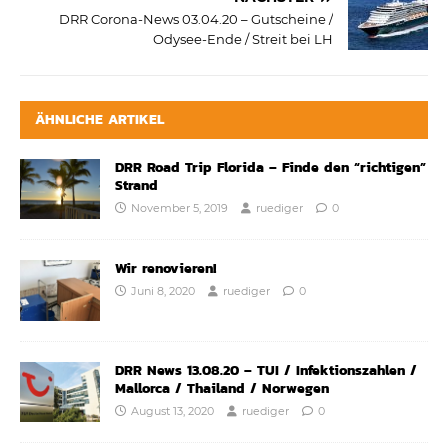
DRR Corona-News 03.04.20 – Gutscheine /
Odysee-Ende / Streit bei LH
ÄHNLICHE ARTIKEL
DRR Road Trip Florida – Finde den “richtigen”
Strand
November 5, 2019
ruediger
0
Wir renovieren!
Juni 8, 2020
ruediger
0
DRR News 13.08.20 – TUI / Infektionszahlen /
Mallorca / Thailand / Norwegen
August 13, 2020
ruediger
0