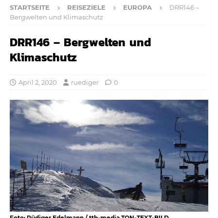
STARTSEITE
REISEZIELE
EUROPA
DRR146 –
Bergwelten und Klimaschutz
DRR146 – Bergwelten und
Klimaschutz
April 2, 2020
ruediger
0
Foto: Rüdiger Edelmann / ttb-media TON-TEXT-BILD