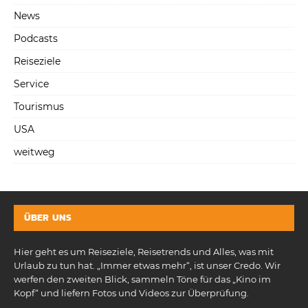
News
Podcasts
Reiseziele
Service
Tourismus
USA
weitweg
ÜBER UNS
Hier geht es um Reiseziele, Reisetrends und Alles, was mit
Urlaub zu tun hat. „Immer etwas mehr“, ist unser Credo. Wir
werfen den zweiten Blick, sammeln Töne für das „Kino im
Kopf“ und liefern Fotos und Videos zur Überprüfung.