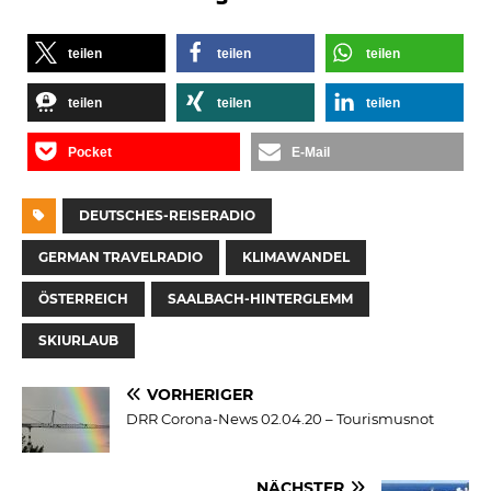
teilen
teilen
teilen
teilen
teilen
teilen
Pocket
E-Mail
DEUTSCHES-REISERADIO
GERMAN TRAVELRADIO
KLIMAWANDEL
ÖSTERREICH
SAALBACH-HINTERGLEMM
SKIURLAUB
VORHERIGER
DRR Corona-News 02.04.20 – Tourismusnot
NÄCHSTER