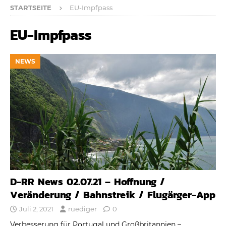
STARTSEITE
EU-Impfpass
EU-Impfpass
NEWS
D-RR News 02.07.21 – Hoffnung /
Veränderung / Bahnstreik / Flugärger-App
Juli 2, 2021
ruediger
0
Verbesserung für Portugal und Großbritannien –