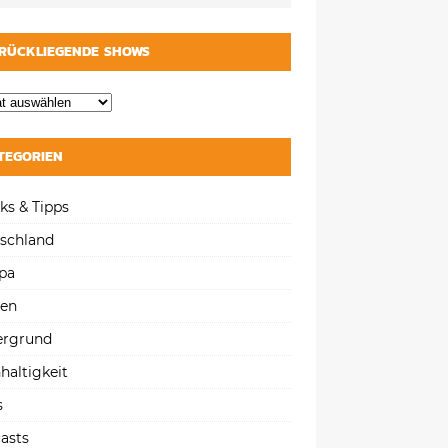
RÜCKLIEGENDE SHOWS
TEGORIEN
ks & Tipps
schland
pa
gen
ergrund
haltigkeit
s
asts