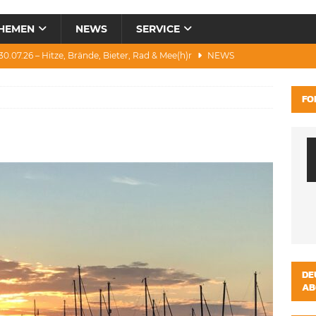
HEMEN
NEWS
SERVICE
0.07.26 – Hitze, Brände, Bieter, Rad & Mee(h)r
NEWS
28.07.26 – Umwelt, Politik, Protest & Warnung
NEWS
FO
3.07.26 – Condor, Scooter, Brände, Baustellen
NEWS
1.07.26 – „Alkfrei“, Waldbrände, DJH & Salzburg
NEWS
ws 04.08.26 – Katastrophen und Witze zum Heulen
NEWS
DE
AB