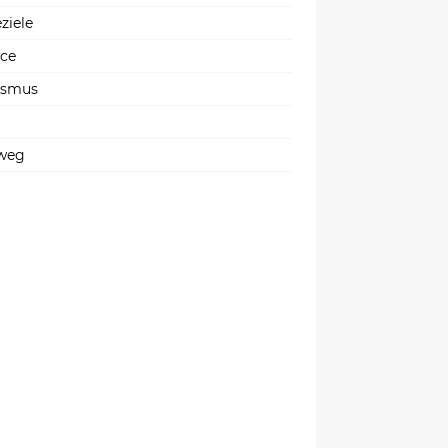
ziele
ice
ismus
weg