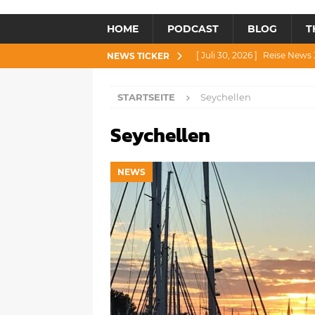
HOME
PODCAST
BLOG
T
[ Juli 30, 2026 ]
Reise News 3
NEWS TICKER
[ Juli 28, 2026 ]
Reise News 
STARTSEITE
Seychellen
[ Juli 23, 2026 ]
Reise News 2
Seychellen
[ Juli 21, 2026 ]
Reise News 2
[ August 4, 2026 ]
Reise Ne
NEWS