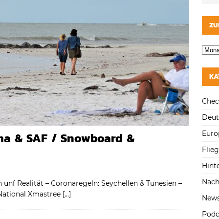
ZU
KA
Chec
Deut
Euro
ima & SAF / Snowboard &
Flie
Hint
Nach
 unf Realität – Coronaregeln: Seychellen & Tunesien –
National Xmastree
[…]
New
Podc