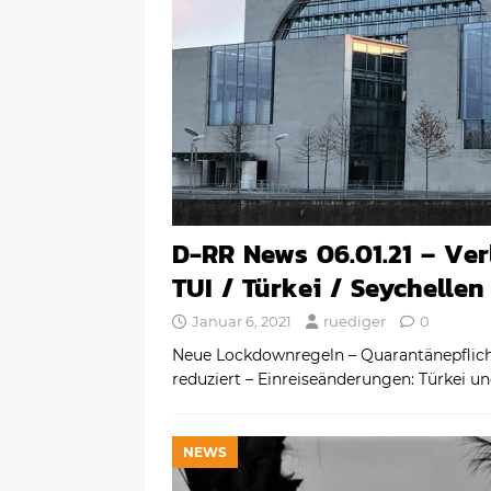
D-RR News 06.01.21 – Ve
TUI / Türkei / Seychellen
Januar 6, 2021
ruediger
0
Neue Lockdownregeln – Quarantänepflich
reduziert – Einreiseänderungen: Türkei u
NEWS