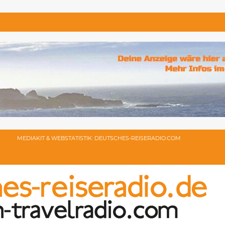
MEDIAKIT & WEBSTATISTIK: DEUTSCHES-REISERADIO.COM