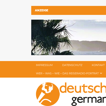
ANZEIGE
IMPRESSUM
DATENSCHUTZ
KONTAKT
WER – WAS – WIE – DAS REISERADIO-PORTRÄT