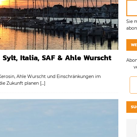
Sie 
abonn
WE
 Sylt, Italia, SAF & Ahle Wurscht
Abon
v
n-Kerosin, Ahle Wurscht und Einschränkungen im
die Zukunft planen
[…]
SU