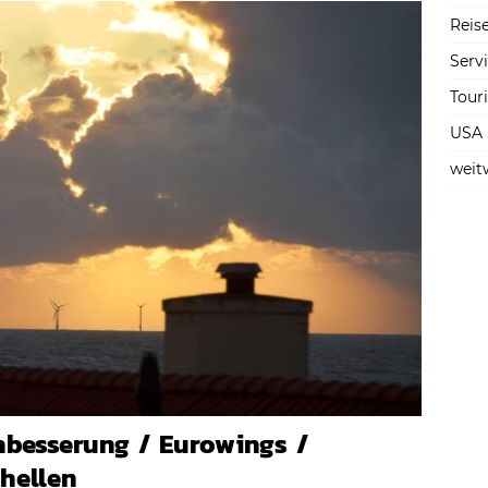
Reise
Serv
Tour
USA
weit
hbesserung / Eurowings /
hellen