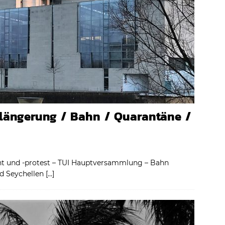
rlängerung / Bahn / Quarantäne /
t und -protest – TUI Hauptversammlung – Bahn
nd Seychellen
[…]