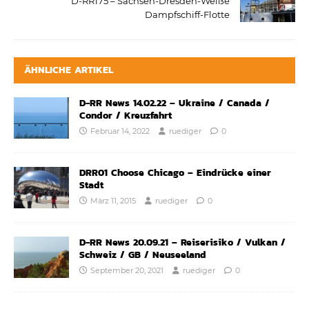
D-RR175 – Sachsen-Dresden-Weiße
Dampfschiff-Flotte
ÄHNLICHE ARTIKEL
D-RR News 14.02.22 – Ukraine / Canada /
Condor / Kreuzfahrt
Februar 14, 2022
ruediger
0
DRR01 Choose Chicago – Eindrücke einer
Stadt
März 11, 2015
ruediger
0
D-RR News 20.09.21 – Reiserisiko / Vulkan /
Schweiz / GB / Neuseeland
September 20, 2021
ruediger
0