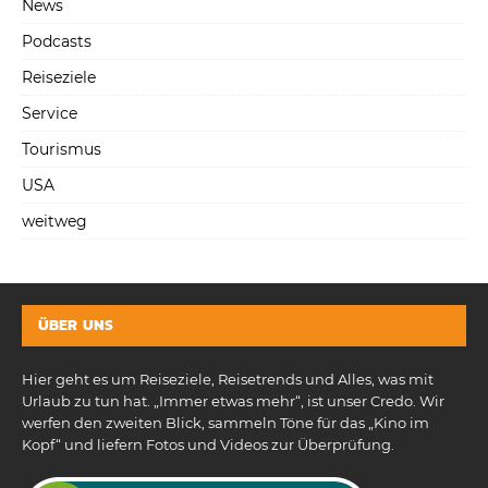
News
Podcasts
Reiseziele
Service
Tourismus
USA
weitweg
ÜBER UNS
Hier geht es um Reiseziele, Reisetrends und Alles, was mit
Urlaub zu tun hat. „Immer etwas mehr“, ist unser Credo. Wir
werfen den zweiten Blick, sammeln Töne für das „Kino im
Kopf“ und liefern Fotos und Videos zur Überprüfung.