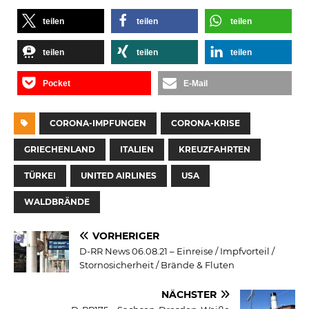
teilen
teilen
teilen
teilen
teilen
teilen
Pocket
E-Mail
CORONA-IMPFUNGEN
CORONA-KRISE
GRIECHENLAND
ITALIEN
KREUZFAHRTEN
TÜRKEI
UNITED AIRLINES
USA
WALDBRÄNDE
VORHERIGER
D-RR News 06.08.21 – Einreise / Impfvorteil /
Stornosicherheit / Brände & Fluten
NÄCHSTER