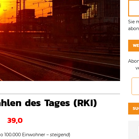
Sie 
abonn
WE
Abon
v
hlen des Tages (RKI)
SU
39,0
pro 100.000 Einwohner –
steigend
)