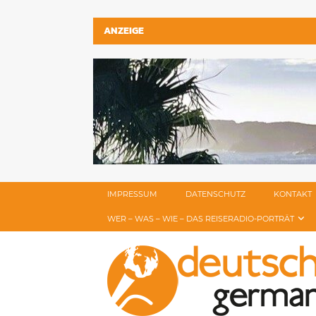
ANZEIGE
IMPRESSUM
DATENSCHUTZ
KONTAKT
WER – WAS – WIE – DAS REISERADIO-PORTRÄT