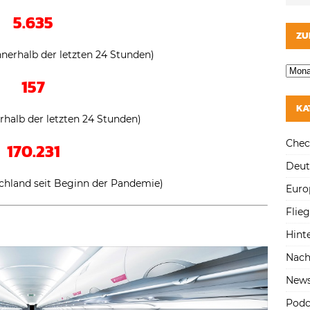
5.635
ZU
nnerhalb der letzten 24 Stunden)
157
KA
erhalb der letzten 24 Stunden)
Chec
170.231
Deut
schland seit Beginn der Pandemie)
Euro
Flie
Hint
Nach
New
Podc