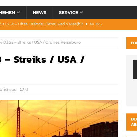
HEMEN
NEWS
SERVICE
0.07.26 – Hitze, Brände, Bieter, Rad & Mee(h)r
NEWS
28.07.26 – Umwelt, Politik, Protest & Warnung
NEWS
.03.23 – Streiks / USA / Grünes Reisebüro
FO
3.07.26 – Condor, Scooter, Brände, Baustellen
NEWS
 – Streiks / USA /
1.07.26 – „Alkfrei“, Waldbrände, DJH & Salzburg
NEWS
ws 04.08.26 – Katastrophen und Witze zum Heulen
NEWS
urismus
0
DE
AB