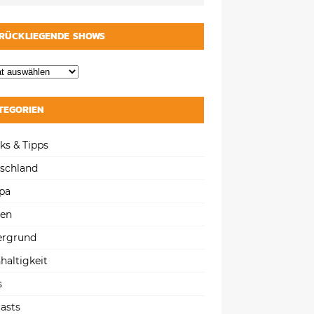
RÜCKLIEGENDE SHOWS
TEGORIEN
ks & Tipps
schland
pa
gen
ergrund
haltigkeit
s
asts