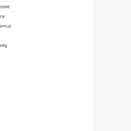
ziele
ice
ismus
weg