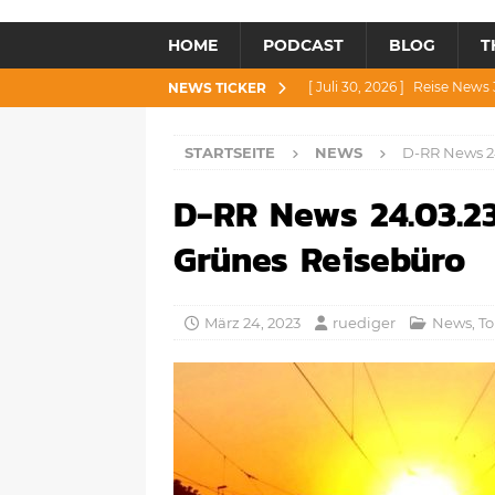
HOME
PODCAST
BLOG
T
[ Juli 30, 2026 ]
Reise News 3
NEWS TICKER
[ Juli 28, 2026 ]
Reise News 
STARTSEITE
NEWS
D-RR News 24
[ Juli 23, 2026 ]
Reise News 2
D-RR News 24.03.23
[ Juli 21, 2026 ]
Reise News 2
[ August 4, 2026 ]
Reise Ne
Grünes Reisebüro
März 24, 2023
ruediger
News
,
To