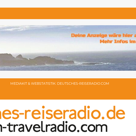
MEDIAKIT & WEBSTATISTIK: DEUTSCHES-REISERADIO.COM