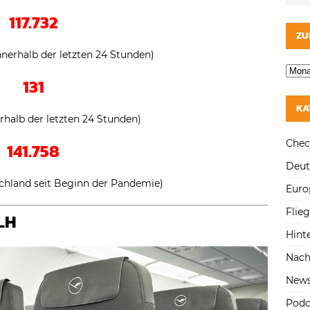
117.732
ZU
nnerhalb der letzten 24 Stunden)
131
KA
erhalb der letzten 24 Stunden)
Chec
141.758
Deut
schland seit Beginn der Pandemie)
Euro
Flie
LH
Hint
Nach
New
Podc