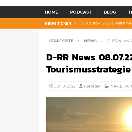
HOME
PODCAST
BLOG
T
[ August 4, 2026 ]
Reise Ne
NEWS TICKER
[ Juli 30, 2026 ]
Reise News 3
STARTSEITE
NEWS
D-RR News 08
[ Juli 28, 2026 ]
Reise News 
D-RR News 08.07.22
[ Juli 23, 2026 ]
Reise News 2
[ August 6, 2026 ]
Reise New
Tourismusstrategie
Juli 8, 2022
ruediger
News
,
Tour