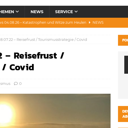
HEMEN
NEWS
SERVICE
ws 04.08.26 – Katastrophen und Witze zum Heulen
NEWS
0.07.26 – Hitze, Brände, Bieter, Rad & Mee(h)r
NEWS
.07.22 – Reisefrust / Tourismusstrategie / Covid
FO
28.07.26 – Umwelt, Politik, Protest & Warnung
NEWS
 – Reisefrust /
3.07.26 – Condor, Scooter, Brände, Baustellen
NEWS
s 06.08.26 – Luxus, Cool, Wasser & „Flug”-Hunde
NEWS
 / Covid
ismus
0
DE
AB