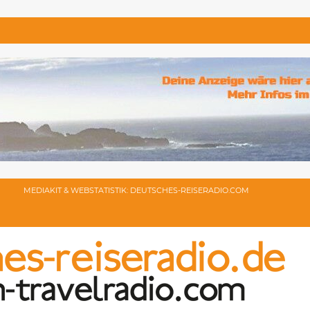
MEDIAKIT & WEBSTATISTIK: DEUTSCHES-REISERADIO.COM