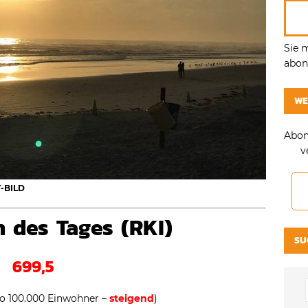
Sie 
abonn
WE
Abon
v
T-BILD
n des Tages (RKI)
SU
699,5
ro 100.000 Einwohner –
steigend
)