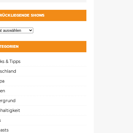
RÜCKLIEGENDE SHOWS
TEGORIEN
ks & Tipps
schland
pa
gen
ergrund
haltigkeit
s
asts