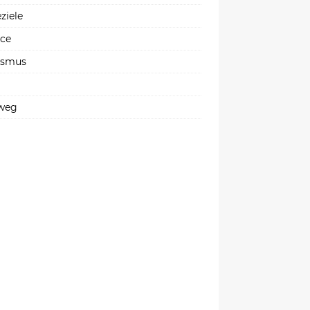
ziele
ice
ismus
weg