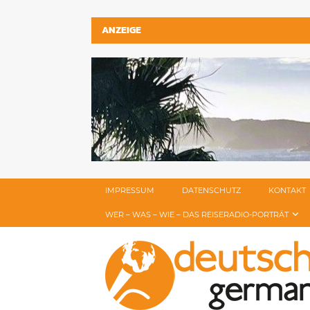
ANZEIGE
IMPRESSUM
DATENSCHUTZ
KONTAKT
WER – WAS – WIE – DAS REISERADIO-PORTRÄT